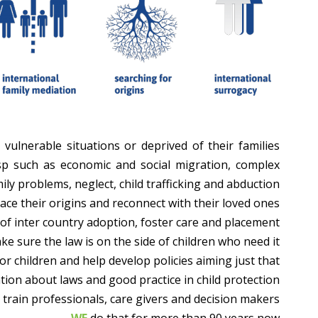
vulnerable situations or deprived of their families
sp such as economic and social migration, complex
mily problems, neglect, child trafficking and abduction.
race their origins and reconnect with their loved ones.
of inter country adoption, foster care and placement.
e sure the law is on the side of children who need it.
r children and help develop policies aiming just that.
ion about laws and good practice in child protection.
train professionals, care givers and decision makers.
WE
do that for more than 90 years now.