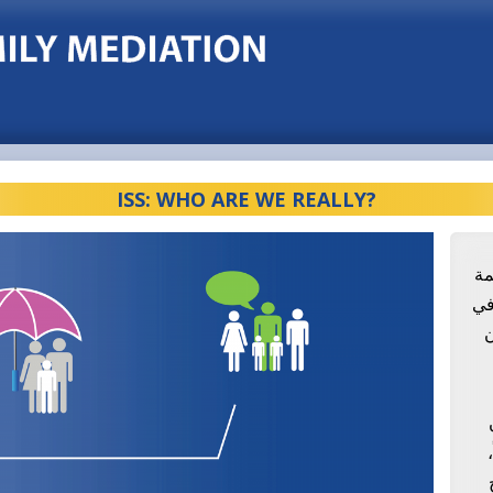
?ISS: WHO ARE WE REALLY
ة
ست في
ن