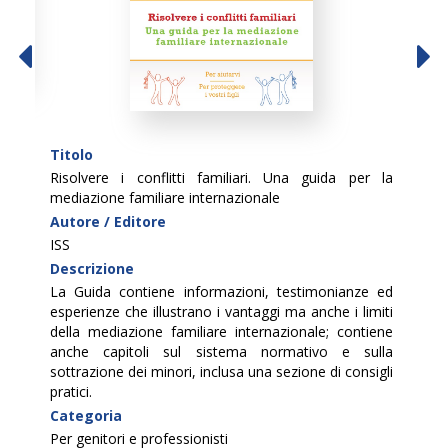
Titolo
Tit
are
Risolvere i conflitti familiari. Una guida per la
Gui
mediazione familiare internazionale
Med
Autore / Editore
Aut
ISS
HC
Descrizione
Des
ali
La Guida contiene informazioni, testimonianze ed
La 
opea
esperienze che illustrano i vantaggi ma anche i limiti
di 
ono
della mediazione familiare internazionale; contiene
sol
iare
anche capitoli sul sistema normativo e sulla
inte
rivi
sottrazione dei minori, inclusa una sezione di consigli
cam
re.
pratici.
198
tare
Categoria
Cat
lla
Per genitori e professionisti
Per