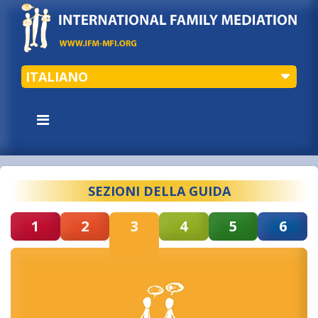
ITALIANO
SEZIONI DELLA GUIDA
1
2
3
4
5
6