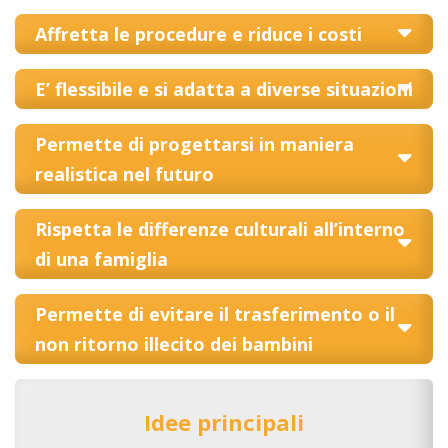
Affretta le procedure e riduce i costi
E’ flessibile e si adatta a diverse situazioni
Permette di progettarsi in maniera
realistica nel futuro
Rispetta le differenze culturali all’interno
di una famiglia
Permette di evitare il trasferimento o il
non ritorno illecito dei bambini
Idee principali