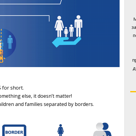
М
з
п
п
д
 for short.
omething else, it doesn’t matter!
hildren and families separated by borders.