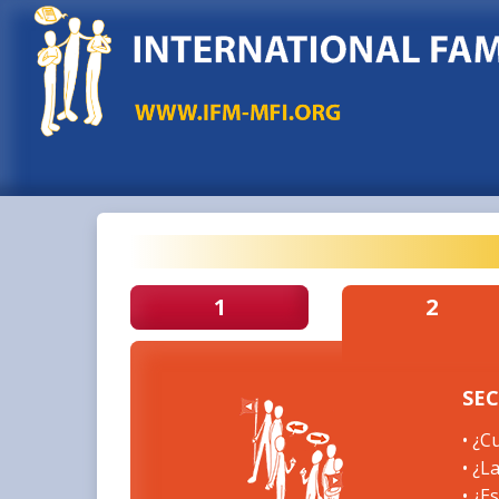
1
2
SEC
• ¿C
• ¿L
• ¿E