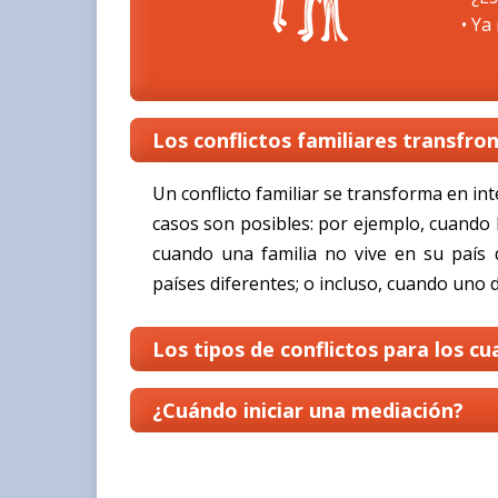
• Ya
Los conflictos familiares transfro
Un conflicto familiar se transforma en in
casos son posibles: por ejemplo, cuando 
cuando una familia no vive en su país 
países diferentes; o incluso, cuando uno de
Los tipos de conflictos para los cu
¿Cuándo iniciar una mediación?