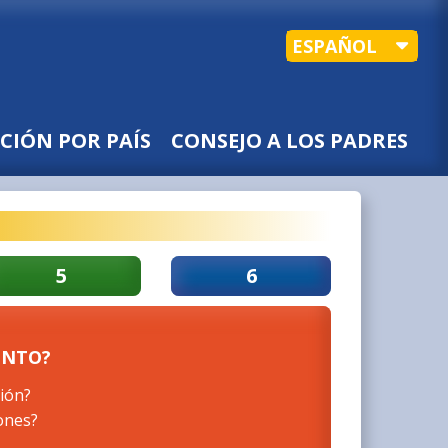
ESPAÑOL
CIÓN POR PAÍS
CONSEJO A LOS PADRES
5
6
ENTO?
ión?
iones?