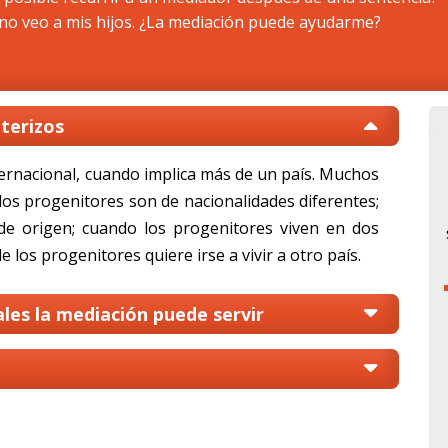
 no veo a mis hijos. ¿La mediación puede ayudarme?
nterizos
ternacional, cuando implica más de un país. Muchos
los progenitores son de nacionalidades diferentes;
de origen; cuando los progenitores viven en dos
 los progenitores quiere irse a vivir a otro país.
ales la mediación puede servir