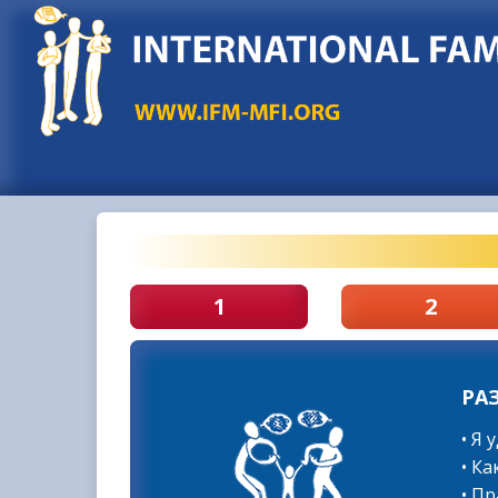
1
2
РА
• Я
• К
• П