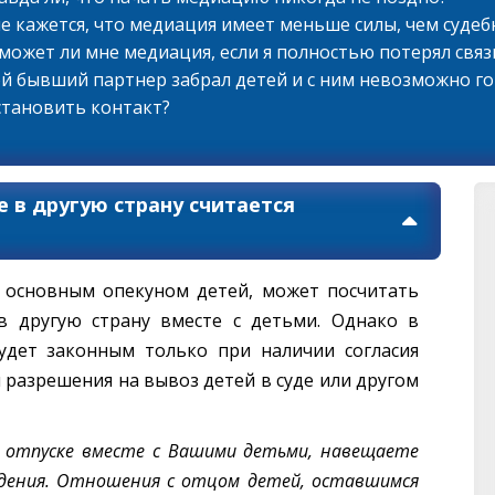
не кажется, что медиация имеет меньше силы, чем суде
оможет ли мне медиация, если я полностью потерял связ
ой бывший партнер забрал детей и с ним невозможно г
становить контакт?
 в другую страну считается
я основным опекуном детей, может посчитать
 другую страну вместе с детьми. Однако в
удет законным только при наличии согласия
 разрешения на вывоз детей в суде или другом
в отпуске вместе с Вашими детьми, навещаете
дения. Отношения с отцом детей, оставшимся